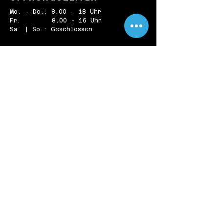
Mo. - Do.: 8.00 - 18 Uhr
Fr. 8.00 - 16 Uhr
Sa. | So.: Geschlossen
KONTAKT
Beethovenstr. 3
78333 Stockach
E-Mail:
Marc@
Haunschild-Coaching.de
Telefon:
+49 (0)7771 - 8988512
Mobil:
+49 (0)178 - 3456154
Impressum
Datenschutz
AGB