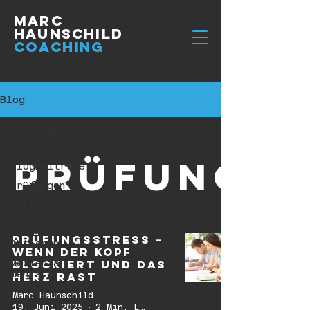
Marc
Haunschild
Coaching
Blog
Prüfungen
Alle
Prüfunge
Blogbeiträge
Prüfungen
Stress
Schule
Prüfungsstress –
Aktionen
wenn der Kopf
Medien &
blockiert und das
mentale
Herz rast
Gesundheit
Marc Haunschild
19. Juni 2025
2 Min. Lesezeit