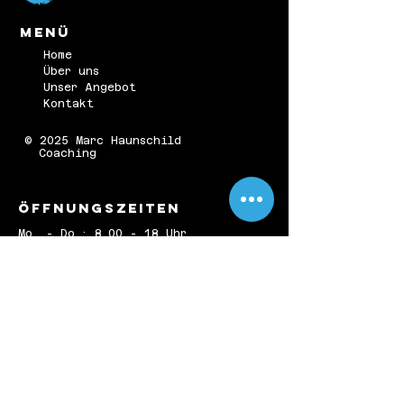
Menü
Home
Über uns
Unser Angebot
Kontakt
© 2025 Marc Haunschild
Coaching
ÖFFNUNGSZEITEN
Mo. - Do.: 8.00 - 18 Uhr
Fr. 8.00 - 16 Uhr
Sa. | So.: Geschlossen
KONTAKT
Beethovenstr. 3
78333 Stockach
E-Mail: