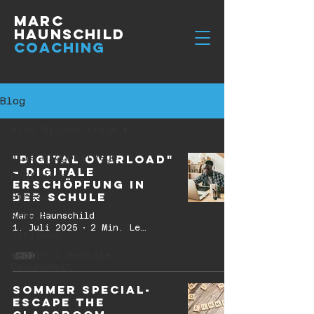
Marc
Haunschild
Coaching
Blog
Alle Blogbeiträge
Alle Blogbeiträge
"Digital Overload"
– digitale
Prüfungen
Erschöpfung in
der Schule
Stress
Schule
Marc Haunschild
1. Juli 2025
2 Min. Lesezeit
Aktionen
Medien & mentale
Gesundheit
Sommer Special-
Escape the