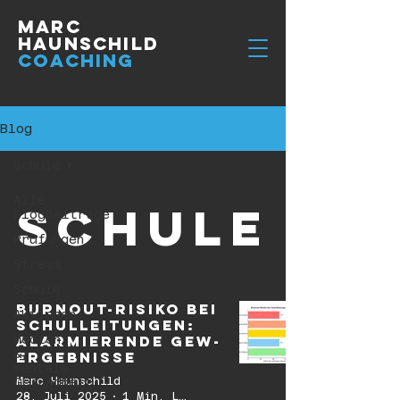
Marc
Haunschild
Coaching
Blog
Schule
Alle
Schule
Blogbeiträge
Prüfungen
Stress
Schule
Burnout-Risiko bei
Aktionen
Schulleitungen:
Medien
Alarmierende GEW-
&
Ergebnisse
mentale
Gesundheit
Marc Haunschild
28. Juli 2025
1 Min. Lesezeit